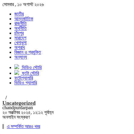
সোমবার , ১০ অগাস্ট ২০২৬
জাতীয়
আন্তর্জাতিক
রাজনীতি
অর্থনীতি
চাঁদপুর
সারাদেশ
খেলাধুলা
অপরাধ
বিজ্ঞান ও প্রযুক্তি
অন্যান্য
ভিডিও স্টোরি
ফটো স্টোরি
ফটোগ্যালারি
ভিডিও গ্যালারি
/
Uncategorized
chandpurdarpan
২০ অক্টোবর ২০২৫, ১২:১২ পূর্বাহ্ন
অনলাইন সংস্করণ
এ সম্পর্কিত আরও খবর