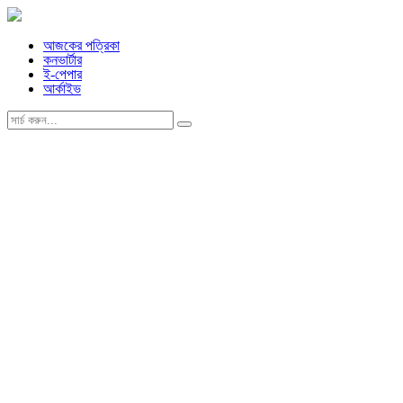
আজকের পত্রিকা
কনভার্টার
ই-পেপার
আর্কাইভ