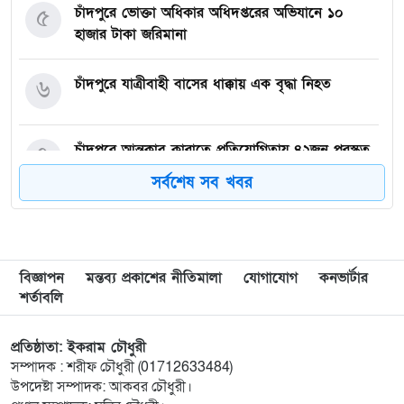
৫
চাঁদপুরে ভোক্তা অধিকার অধিদপ্তরের অভিযানে ১০
হাজার টাকা জরিমানা
৬
চাঁদপুরে যাত্রীবাহী বাসের ধাক্কায় এক বৃদ্ধা নিহত
৭
চাঁদপুরে আন্তক্লাব কারাতে প্রতিযোগিতায় ৪২জন পুরস্কৃত
সর্বশেষ সব খবর
৮
হাজীগঞ্জে ফুটপাত দখলে রাখায় দু’হকারকে জেল ও ৩
জনকে জরিমানা
বিজ্ঞাপন
মন্তব্য প্রকাশের নীতিমালা
যোগাযোগ
কনভার্টার
৯
মাদকমুক্ত সমাজ বিনির্মাণে সচেতনতা বৃদ্ধির কোনো
শর্তাবলি
বিকল্প নেই : জেলা প্রশাসক আহমেদ জিয়াউর রহমান
প্রতিষ্ঠাতা: ইকরাম চৌধুরী
১০
হাজীগঞ্জে প্রেসক্লাব থেকে সাংবাদিককে তুলে নিয়ে
সম্পাদক : শরীফ চৌধুরী (01712633484)
মারধর : আটক ২, হোটেল সিলগালা
উপদেষ্টা সম্পাদক: আকবর চৌধুরী।