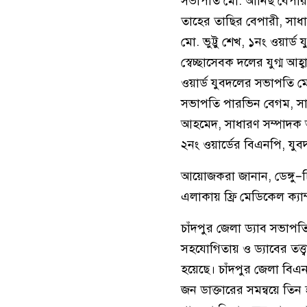
সভাপতি মো. আনিছ বেপারী
তাহের তাছির বেপারী, সাধা
মো. ভুট্টু শেখ, ১নং ওয়ার
স্বেচ্ছাসেবক দলের যুগ্ম 
ওয়ার্ড যুবদলের সভাপতি ম
সভাপতি পারভিন বেগম, সাধ
আহমেদ, সাধারণ সম্পাদক আ
২নং ওয়ার্ডের বিএনপি, যুবদ
আয়োজকরা জানান, ডেঙ্গু–চি
এলাকায় ফ্রি মেডিকেল ক্যা
চাঁদপুর জেলা ড্যাব সভাপত
সহযোগিতায় ও ড্যাবের তত্ত
হয়েছে। চাঁদপুর জেলা বিএ
জন ডাক্তারের সমন্বয়ে তি