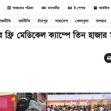
আজকের পত্রিকা
কনভার্টার
ই-পেপার
আর্কাইভ
রাজনীতি
অর্থনীতি
চাঁদপুর
সারাদেশ
খেলাধুলা
অপরাধ
ের ফ্রি মেডিকেল ক্যাম্পে তিন হাজার 