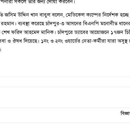
 আপনারা সকলে তার জন্য দোয়া করবেন।
জসিম উদ্দিন খান বাবুল বলেন, মেডিকেল ক্যম্পের নির্দেশক হচ্ছ
েক রহমান। ব্যবস্থা করেছে চাঁদপুর-৩ আসনের বিএনপি মনোনীত ধানের শ
শেখ ফরিদ আহমেদ মানিক। চাঁদপুরে ড্যাবের আয়োজনে ১৭জন চিক
বা ও ঔষধ দিয়েছে। ১নং ও ২নং ওয়ার্ডের নেতা-কর্মীরা যারা অসুস্থ
।
বিজ্ঞ