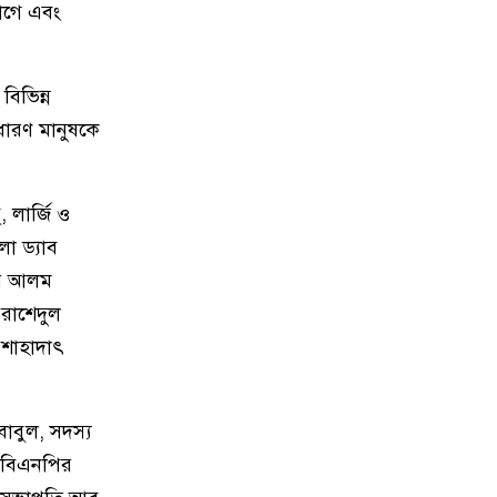
যোগে এবং
মেরিল প্রথম আলো সমালোচক
৯
পুরস্কার ২০২৫ : সেরা অভিনেতার
বিভিন্ন
চূড়ান্ত মনোনয়নে জায়গা করে নিলেন
ধারণ মানুষকে
চাঁদপুরের শান্ত চন্দ্র সূত্রধর
চাঁদপুরে জাতীয় বিজ্ঞান ও প্রযুক্তি
১০
 লার্জি ও
সপ্তাহ উদযাপনের লক্ষে প্রস্তুতিমূলক
লা ড্যাব
সভা
রে আলম
বাংলা নববর্ষ আমাদের বাঙালি
 রাশেদুল
১১
সংস্কৃতি ও ঐতিহ্যের প্রাণের উৎসব :
 শাহাদাৎ
চাঁদপুর জেলা প্রশাসক
চাঁদপুর শহরের হাসান আলী উচ্চ
১২
াবুল, সদস্য
বিদ্যালয় মাঠ সংরক্ষণ ও উন্নয়নে ৩৫
 বিএনপির
লাখ টাকার কাজ শুরু