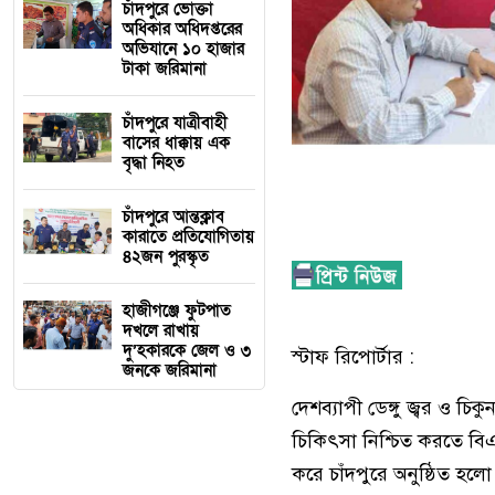
চাঁদপুরে ভোক্তা
অধিকার অধিদপ্তরের
অভিযানে ১০ হাজার
টাকা জরিমানা
চাঁদপুরে যাত্রীবাহী
বাসের ধাক্কায় এক
বৃদ্ধা নিহত
চাঁদপুরে আন্তক্লাব
কারাতে প্রতিযোগিতায়
৪২জন পুরস্কৃত
হাজীগঞ্জে ফুটপাত
দখলে রাখায়
দু’হকারকে জেল ও ৩
স্টাফ রিপোর্টার :
জনকে জরিমানা
দেশব্যাপী ডেঙ্গু জ্বর ও চি
চিকিৎসা নিশ্চিত করতে বিএ
করে চাঁদপুরে অনুষ্ঠিত হল