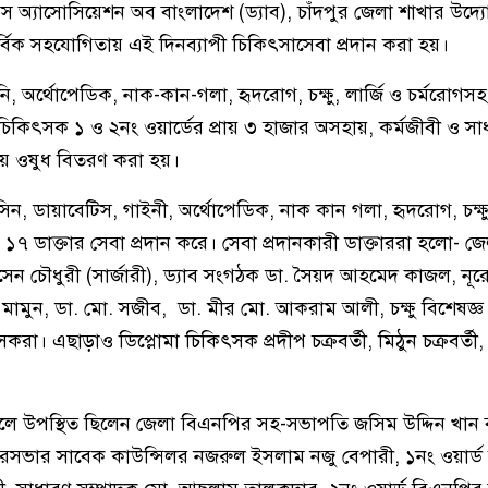
ডক্টরস অ্যাসোসিয়েশন অব বাংলাদেশ (ড্যাব), চাঁদপুর জেলা শাখার উদ্
্বিক সহযোগিতায় এই দিনব্যাপী চিকিৎসাসেবা প্রদান করা হয়।
, অর্থোপেডিক, নাক-কান-গলা, হৃদরোগ, চক্ষু, লার্জি ও চর্মরোগসহ 
চিকিৎসক ১ ও ২নং ওয়ার্ডের প্রায় ৩ হাজার অসহায়, কর্মজীবী ও সা
নীয় ওষুধ বিতরণ করা হয়।
িসিন, ডায়াবেটিস, গাইনী, অর্থোপেডিক, নাক কান গলা, হৃদরোগ, চক্ষু,
 ১৭ ডাক্তার সেবা প্রদান করে। সেবা প্রদানকারী ডাক্তাররা হলো- জে
ন চৌধুরী (সার্জারী), ড্যাব সংগঠক ডা. সৈয়দ আহমেদ কাজল, নূ
মামুন, ডা. মো. সজীব, ডা. মীর মো. আকরাম আলী, চক্ষু বিশেষজ্ঞ
া। এছাড়াও ডিপ্লোমা চিকিৎসক প্রদীপ চক্রবর্তী, মিঠুন চক্রবর্তী,
কালে উপস্থিত ছিলেন জেলা বিএনপির সহ-সভাপতি জসিম উদ্দিন খান ব
সভার সাবেক কাউন্সিলর নজরুল ইসলাম নজু বেপারী, ১নং ওয়ার্ড