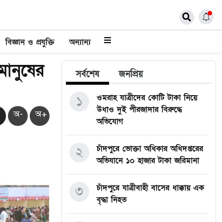
বিজ্ঞান ও প্রযুক্তি
অন্যান্য
মানুষের
সর্বশেষ
জনপ্রিয়
ওমরাহ যাত্রীদের কোটি টাকা নিয়ে
১
উধাও দুই পীরজাদার বিরুদ্ধে
অ-
অ+
অভিযোগ
চাঁদপুরে ভোক্তা অধিকার অধিদপ্তরের
২
অভিযানে ১০ হাজার টাকা জরিমানা
চাঁদপুরে যাত্রীবাহী বাসের ধাক্কায় এক
৩
বৃদ্ধা নিহত