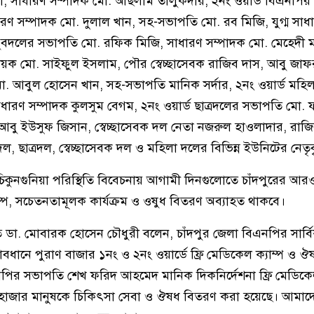
, সাধারণ সম্পাদক মো. আছলাম তালুকদার, ২নং ওয়ার্ড বিএনপির
রণ সম্পাদক মো. দুলাল খান, সহ-সভাপতি মো. রব মিজি, যুগ্ম সাধ
্ড যুবদলের সভাপতি মো. রফিক মিজি, সাধারণ সম্পাদক মো. মেহেদী ম
আহ্বায়ক মো. সাইফুল ইসলাম, পৌর স্বেচ্ছাসেবক রাজিব দাস, আবু জা
ো. আবুল হোসেন খান, সহ-সভাপতি মানিক সর্দার, ২নং ওয়ার্ড মহি
ারণ সম্পাদক কুলসুম বেগম, ২নং ওয়ার্ড ছাত্রদলের সভাপতি মো.
বু ইউসুফ জিসান, স্বেচ্ছাসেবক দল নেতা নজরুল হাওলাদার, রাজ
ল, ছাত্রদল, স্বেচ্ছাসেবক দল ও মহিলা দলের বিভিন্ন ইউনিটের নেতৃবৃ
কুনগুনিয়া পরিস্থিতি বিবেচনায় আগামী দিনগুলোতে চাঁদপুরের আরও 
ম্প, সচেতনতামূলক কার্যক্রম ও ওষুধ বিতরণ অব্যাহত থাকবে।
ি ডা. মোবারক হোসেন চৌধুরী বলেন, চাঁদপুর জেলা বিএনপির সার্ব
্বাবধানে পুরাণ বাজার ১নং ও ২নং ওয়ার্ডে ফ্রি মেডিকেল ক্যাম্প ও
নপির সভাপতি শেখ ফরিদ আহমেদ মানিক দিকনির্দেশনা ফ্রি মেডিকেল
ন হাজার মানুষকে চিকিৎসা সেবা ও ঔষধ বিতরণ করা হয়েছে। আমাদের