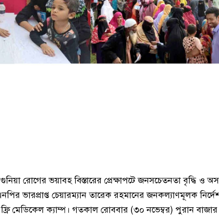
কুনগুনিয়া রোগের ভয়াবহ বিস্তারের প্রেক্ষাপটে জনসচেতনতা বৃদ্ধি ও অ
নপির ভারপ্রাপ্ত চেয়ারম্যান তারেক রহমানের জনকল্যাণমূলক নির্দ
ো ফ্রি মেডিকেল ক্যাম্প। গতকাল রোববার (৩০ নভেম্বর) পুরান বাজা