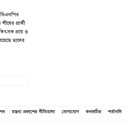
চাঁদপুরে অতিরিক্ত দামে এলপিজি
১৭
গ্যাস বিক্রি করায় ব্যবসায়ী জরিমানা
ে বিএনপির
ীষের প্রার্থী
চাঁদপুর শহর রক্ষায় এবার হচ্ছে স্থায়ী
১৮
বাঁধ
িৎসক প্রায় ৩
 রয়েছে তাদের
আজ চাঁদপুরে জাটকা সংরক্ষণ সপ্তাহ
১৯
উদ্বোধন : প্রধান অতিথি : মৎস্য ও
প্রাণি সম্পদ মন্ত্রী মোহাম্মদ আমিন
উর রশিদ
যারা জ্বালানী তেল মজুদ করবে, সেই
২০
সকল মজুদধারীর বিরুদ্ধে আমরা
এ্যাকশানে যাবো : জেলা প্রশাসক
াপন
মন্তব্য প্রকাশের নীতিমালা
যোগাযোগ
কনভার্টার
শর্তাবলি