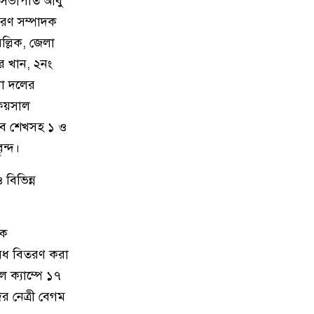
 সভাপতি আবু
ারণ সম্পাদক
মতলব উত্তরে প্রেমিকের বাড়িতে
১৩
ল্লিক, জেলা
বিয়ের দাবিতে প্রেমিকার অনশন,
পলাতক প্রেমিক
ফর খান, ২নং
লা দলের
চীন সফরের জন্য বিএনপির ২০
১৪
 ফয়সাল
সদস্যের প্রতিনিধি দলে সাবেক এমপি
িব শেখসহ ১ ও
রাশেদা বেগম হীরা
ন্দ।
চাঁদপুর পৌরসভার রাজস্ব আদায়ে
১৫
বিভিন্ন
অনিয়ম, বিদ্যুৎ কেন্দ্রের বকেয়া কর
৮১ লাখ টাকা
িক
আগামী প্রজন্মের জন্য জাটকা ইলিশ
১৬
 ঔষধ বিতরণ করা
মাছ মারা বন্ধ করতে হবে : কৃষি এবং
 ক্যাম্পে ১৭
মৎস্য ও প্রাণীসম্পদ মন্ত্রী
 নেত্রী বেগম