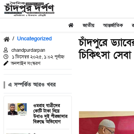
জাতীয়
আন্তর্জাতিক
/
Uncategorized
চাঁদপুরে ড্যাব
chandpurdarpan
চিকিৎসা সেবা
১ ডিসেম্বর ২০২৫, ১:০২ পূর্বাহ্ন
অনলাইন সংস্করণ
এ সম্পর্কিত আরও খবর
ওমরাহ যাত্রীদের
কোটি টাকা নিয়ে
উধাও দুই পীরজাদার
বিরুদ্ধে অভিযোগ