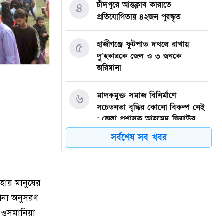
চাঁদপুরে আন্তক্লাব কারাতে
৪
প্রতিযোগিতায় ৪২জন পুরস্কৃত
হাজীগঞ্জে ফুটপাত দখলে রাখায়
৫
দু’হকারকে জেল ও ৩ জনকে
জরিমানা
মাদকমুক্ত সমাজ বিনির্মাণে
৬
সচেতনতা বৃদ্ধির কোনো বিকল্প নেই
: জেলা প্রশাসক আহমেদ জিয়াউর
রহমান
সর্বশেষ সব খবর
হাজীগঞ্জে প্রেসক্লাব থেকে
৭
সাংবাদিককে তুলে নিয়ে মারধর :
আটক ২, হোটেল সিলগালা
সহায় মানুষের
েশনা অনুসরণ
মতলব উত্তরে কালাম এন্টারপ্রাইজের
৮
র ওসমানিয়া
মালিককে ২৫ হাজার টাকা জরিমানা