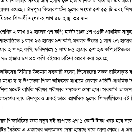
্রায় শিক্ষার্থীর সংখ্যা প্রায় ২লাখ ৫৮ হাজার শিক্ষার্থী রয়েছে। এর মধ্য
লয় রয়েছে। চাঁদপুরে কিন্ডারগার্টেন স্কুলের সংখ্যা ৫শ ৫৫ টি এবং শিক্ষা
মিকের শিক্ষার্থী সংখ্যা-২ লাখ ৫৮ হাজ্রা ৩৪ জন।
্রেণির ২ লাখ ৪২ হাজার ৭শ কপি, হাজীগঞ্জের ১শ ৩৫টি প্রাথমিক সাকুল
হরাস্তিতে ১ লাখ ২৩ হাজার ৯শ কপি, মতলব উত্তরে ১ লাখ ৬৭ হাজা
জার ২ শ ৭২ কপি, ফরিদগঞ্জে ১ লাখ ৮৫ হাজার ৫শ ২৩ কপি,হাইমচরে
৭৬ হাজার ৯শ ৪০ কপি বইয়ের চাহিদা প্রেরণ করা হয়েছে।
ষা অফিসের সিনিয়র উচ্চমান সহকারী বলেন, ডিসেম্বরের সকল চাহিদাকৃত ব
মধ্যে স্ব-স্ব উপজেলা শিক্ষা অফিসের মাধ্যমে জেলার প্রতিটি প্রাথমিক ব
দেশনা মতেই বার্ষিক পরীক্ষা পরীক্ষার পদক্ষেপ নেয়া হবে।’সরকারি আদে
েশের ন্যায় চাঁদপুরেও একই ভাবে প্রাথমিক স্কুলের শিক্ষার্থীগণের বই ব
য়।
স্তরের শিক্ষার্থীদের জন্য নতুন বই ছাপাতে ২শ ১ কোটি টাকা খরচ হবে বল
কমিটির বৈঠকে এ প্রস্তাবের অনুমোদন দেয়া হয়েছে বলে জানা গেছে। এ প