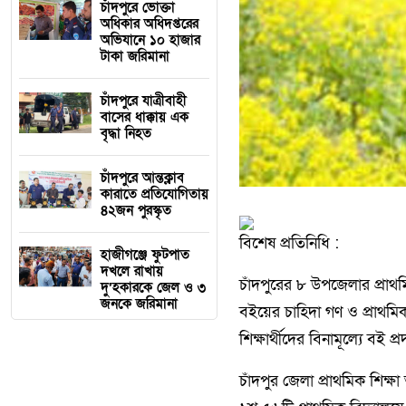
চাঁদপুরে ভোক্তা
অধিকার অধিদপ্তরের
অভিযানে ১০ হাজার
টাকা জরিমানা
চাঁদপুরে যাত্রীবাহী
বাসের ধাক্কায় এক
বৃদ্ধা নিহত
চাঁদপুরে আন্তক্লাব
কারাতে প্রতিযোগিতায়
৪২জন পুরস্কৃত
বিশেষ প্রতিনিধি :
হাজীগঞ্জে ফুটপাত
দখলে রাখায়
চাঁদপুরের ৮ উপজেলার প্রাথ
দু’হকারকে জেল ও ৩
জনকে জরিমানা
বইয়ের চাহিদা গণ ও প্রাথমিক 
শিক্ষার্থীদের বিনামূল্যে বই 
চাঁদপুর জেলা প্রাথমিক শিক্ষ