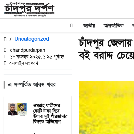
জাতীয়
আন্তর্জাতিক
/
Uncategorized
চাঁদপুর জেলায় 
chandpurdarpan
বই বরাদ্দ চেয়ে
১৯ নভেম্বর ২০২৫, ১:২৫ পূর্বাহ্ন
অনলাইন সংস্করণ
এ সম্পর্কিত আরও খবর
ওমরাহ যাত্রীদের
কোটি টাকা নিয়ে
উধাও দুই পীরজাদার
বিরুদ্ধে অভিযোগ