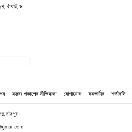
রণ, বাঁধাই ও
১৩
মতলব উত্তরে প্রেমিকের বাড়িতে
বিয়ের দাবিতে প্রেমিকার অনশন,
পলাতক প্রেমিক
১৪
চীন সফরের জন্য বিএনপির ২০
সদস্যের প্রতিনিধি দলে সাবেক এমপি
রাশেদা বেগম হীরা
১৫
চাঁদপুর পৌরসভার রাজস্ব আদায়ে
অনিয়ম, বিদ্যুৎ কেন্দ্রের বকেয়া কর
৮১ লাখ টাকা
াপন
মন্তব্য প্রকাশের নীতিমালা
যোগাযোগ
কনভার্টার
শর্তাবলি
১৬
আগামী প্রজন্মের জন্য জাটকা ইলিশ
মাছ মারা বন্ধ করতে হবে : কৃষি এবং
ন, চাঁদপুর।
মৎস্য ও প্রাণীসম্পদ মন্ত্রী
n@gmail.com