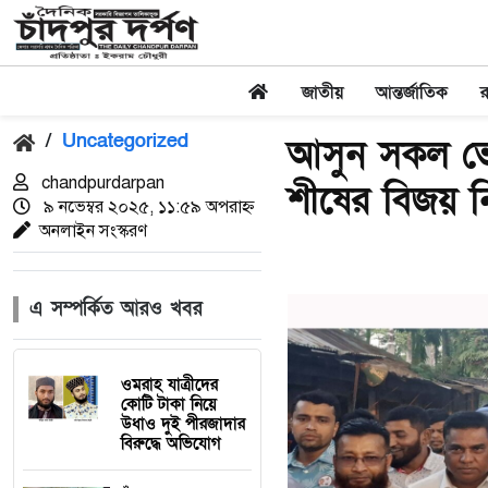
জাতীয়
আন্তর্জাতিক
/
Uncategorized
আসুন সকল ভেদ
chandpurdarpan
শীষের বিজয় নি
৯ নভেম্বর ২০২৫, ১১:৫৯ অপরাহ্ন
অনলাইন সংস্করণ
এ সম্পর্কিত আরও খবর
ওমরাহ যাত্রীদের
কোটি টাকা নিয়ে
উধাও দুই পীরজাদার
বিরুদ্ধে অভিযোগ