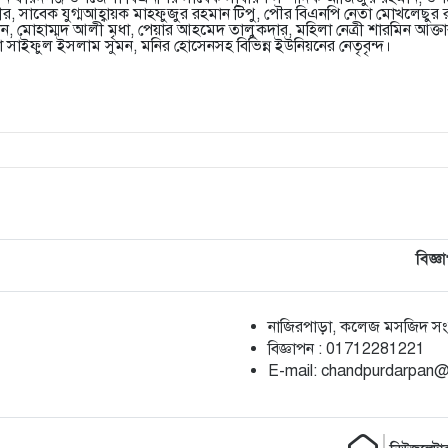
র, সাবেক যুগ্মআহ্বায়ক মাহফুজুর রহমান টিপু, পৌর বিএনপি নেতা মোখলেছুর রহ
ান, মোহাম্মদ আলী মৃধা, পেয়ার আহমেদ তালুকদার, মহিলা নেত্রী শারমিন আক্ত
া সাইফুল ইসলাম সুমন, মনির হোসেনসহ বিভিন্ন ইউনিয়নের নেতৃবৃন্দ।
বিজ্ঞ
নাজিরপাড়া, কলেজ মসজিদ সংলগ
‎বিজ্ঞাপন : 01712281221
‎E-mail: chandpurdarpan