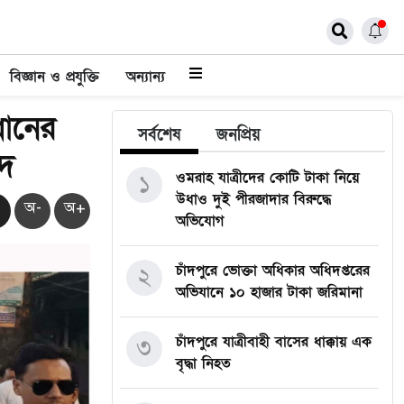
বিজ্ঞান ও প্রযুক্তি
অন্যান্য
ধানের
সর্বশেষ
জনপ্রিয়
িদ
ওমরাহ যাত্রীদের কোটি টাকা নিয়ে
১
উধাও দুই পীরজাদার বিরুদ্ধে
অ-
অ+
অভিযোগ
চাঁদপুরে ভোক্তা অধিকার অধিদপ্তরের
২
অভিযানে ১০ হাজার টাকা জরিমানা
চাঁদপুরে যাত্রীবাহী বাসের ধাক্কায় এক
৩
বৃদ্ধা নিহত