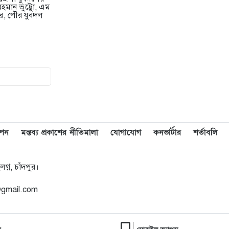
মান ভুট্টেুা, এম
ার, পৌর যুবদল
মেরিল প্রথম আলো সমালোচক
৯
পুরস্কার ২০২৫ : সেরা অভিনেতার
চূড়ান্ত মনোনয়নে জায়গা করে নিলেন
চাঁদপুরের শান্ত চন্দ্র সূত্রধর
চাঁদপুরে জাতীয় বিজ্ঞান ও প্রযুক্তি
১০
সপ্তাহ উদযাপনের লক্ষে প্রস্তুতিমূলক
সভা
াপন
মন্তব্য প্রকাশের নীতিমালা
যোগাযোগ
কনভার্টার
শর্তাবলি
বাংলা নববর্ষ আমাদের বাঙালি
১১
সংস্কৃতি ও ঐতিহ্যের প্রাণের উৎসব :
্ন, চাঁদপুর।
চাঁদপুর জেলা প্রশাসক
@gmail.com
চাঁদপুর শহরের হাসান আলী উচ্চ
১২
বিদ্যালয় মাঠ সংরক্ষণ ও উন্নয়নে ৩৫
লাখ টাকার কাজ শুরু