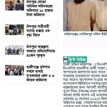
চাঁদপুরে ভোক্তা
অধিকার অধিদপ্তরের
অভিযানে ১০ হাজার
টাকা জরিমানা
চাঁদপুরে যাত্রীবাহী
বাসের ধাক্কায় এক
বৃদ্ধা নিহত
চাঁদপুরে আন্তক্লাব
কারাতে প্রতিযোগিতায়
৪২জন পুরস্কৃত
গাজী মমিন,ফরিদগঞ্জ ঃ বিএনপির ক
হাজীগঞ্জে ফুটপাত
বিএনপির মনোনীত প্রার্থী লায়ন
দখলে রাখায়
আপামোর জনগণের জন্য ভাবে। সাব
দু’হকারকে জেল ও ৩
ভারপ্রাপ্ত চেয়ারম্যান তারেক র
সহ্য করেও আন্দোলন সংগ্রাম ক
জনকে জরিমানা
বাংলাদেশ বিনির্মাণে গণঅভ্যুত
বাস্তবায়নের জন্য আগামী জাতী
ভুলে গিয়ে ঐক্যবদ্ধ ভাবে আগাম
আজো বলছি দলের এই মনোনয়ন আ
রোববার (৯ নভেম্বর ২০২৫) বিকা
আইলের রাস্তা, গোয়ালভাওর বাজ
এসময়ে তার সাথে উপস্থিত ছিল