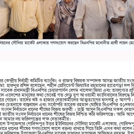
েন্দ্রীয় নির্বাহী কমিটির ব্যাংকিং ও রাজস্ব বিষয়ক সম্পাদক আসন্ন জাতীয় সংসদ
 মো. হারুনুর রশিদ বলেছেন, শহীদ প্রেসিডেন্ট জিয়াউর রহমানের হাতেগড়া দল
েক প্রধানমন্ত্রী বিএনপির চেয়ারপার্সন বেগম খালেদা জিয়া এবং তারুণ্যের প্
হমান এদেশের মানুষের কথা ভেবেই গত দেড় যুগ আওয়ামী ফ্যাসিবাদের বিরুদ্ধে নিদ
রে গেছেন। তাদের কষ্ট ও হাজার নেতাকর্মীদের আত্মত্যাগের ফসলই ৫ আগস্ট
্থানের চেতনাকে বাস্তবায়ন এবং সর্বোপরি তারেক রহমান ঘোষিত বিএনপির ৩১দফ
য় সংসদ নির্বাচনে ধানের শীষের বিজয় জরুরী । তাই আসুন বিএনপির সকল নেতা
ী জাতীয় সংসদ নির্বাচনে ধানের শীষের বিজয় নিশ্চিত করি ফরিদগঞ্জে। আমি আ
মার নয় ফরিদগঞ্জের লক্ষ নেতাকর্মীর।
লে উপজেলার গোবিন্দপুর উত্তর ইউনিয়নের সৌদিয়া মার্কেট এলাকায়, গোবিন্দপুর
ারে ধানের শীষের গণসংযোগ কালে বক্তব্য রাখতে গিয়ে তিনি এসব কথা বলেন।
েন ফরিদগঞ্জ উপজেলা বিএনপির সাবেক সাধারণ সম্পাদক আজিজুর রহমান, উ