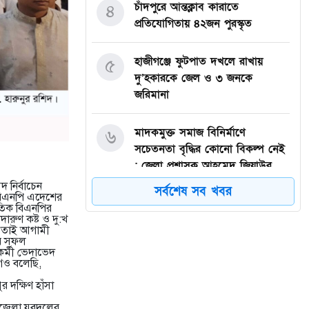
চাঁদপুরে আন্তক্লাব কারাতে
৪
প্রতিযোগিতায় ৪২জন পুরস্কৃত
হাজীগঞ্জে ফুটপাত দখলে রাখায়
৫
দু’হকারকে জেল ও ৩ জনকে
জরিমানা
মাদকমুক্ত সমাজ বিনির্মাণে
৬
সচেতনতা বৃদ্ধির কোনো বিকল্প নেই
: জেলা প্রশাসক আহমেদ জিয়াউর
রহমান
 নির্বাচেন
সর্বশেষ সব খবর
 বিএনপি এদেশের
রতিক বিএনপির
হাজীগঞ্জে প্রেসক্লাব থেকে
ারুণ কষ্ট ও দু:খ
৭
। তাই আগামী
সাংবাদিককে তুলে নিয়ে মারধর :
ার সফল
আটক ২, হোটেল সিলগালা
কর্মী ভেদাভেদ
গেও বলেছি,
 দক্ষিণ হাঁসা
মতলব উত্তরে কালাম এন্টারপ্রাইজের
৮
মালিককে ২৫ হাজার টাকা জরিমানা
পজেলা যুবদলের