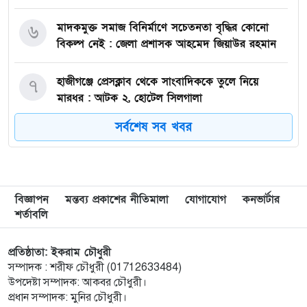
মাদকমুক্ত সমাজ বিনির্মাণে সচেতনতা বৃদ্ধির কোনো
৬
বিকল্প নেই : জেলা প্রশাসক আহমেদ জিয়াউর রহমান
হাজীগঞ্জে প্রেসক্লাব থেকে সাংবাদিককে তুলে নিয়ে
৭
মারধর : আটক ২, হোটেল সিলগালা
সর্বশেষ সব খবর
মতলব উত্তরে কালাম এন্টারপ্রাইজের মালিককে ২৫
৮
হাজার টাকা জরিমানা
মেরিল প্রথম আলো সমালোচক পুরস্কার ২০২৫ : সেরা
৯
বিজ্ঞাপন
মন্তব্য প্রকাশের নীতিমালা
যোগাযোগ
কনভার্টার
অভিনেতার চূড়ান্ত মনোনয়নে জায়গা করে নিলেন
শর্তাবলি
চাঁদপুরের শান্ত চন্দ্র সূত্রধর
প্রতিষ্ঠাতা: ইকরাম চৌধুরী
চাঁদপুরে জাতীয় বিজ্ঞান ও প্রযুক্তি সপ্তাহ উদযাপনের
১০
সম্পাদক : শরীফ চৌধুরী (01712633484)
লক্ষে প্রস্তুতিমূলক সভা
উপদেষ্টা সম্পাদক: আকবর চৌধুরী।
প্রধান সম্পাদক: মুনির চৌধুরী।