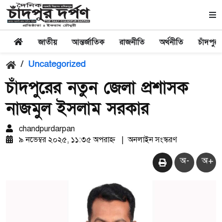
জাতীয়
আন্তর্জাতিক
রাজনীতি
অর্থনীতি
চাঁদপুর
/
Uncategorized
চাঁদপুরের নতুন জেলা প্রশাসক
নাজমুল ইসলাম সরকার
chandpurdarpan
৯ নভেম্বর ২০২৫, ১১:৩৫ অপরাহ্ন
|
অনলাইন সংস্করণ
অ-
অ+