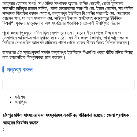
আক্তার হোসেন সাগর, সাংগঠনিক সম্পাদক অ্যাড. জসিম মেহেদী, জেলা যুবদলের
সভাপতি মানিকুর রহমান মানিক, জেলা ছাত্রদলের সভাপতি মো. ইমান হোসেন, সাংগঠনিক
সম্পাদক জিয়াউর রহমান সোহাগ, কল্যাণপুর ইউনিয়ন বিএনপির সভাপতি মো. দেলোয়ার
হোসেন খান, সাধারণ সম্পাদক মো. সাইফুল ইসলাম মাস্টারসহ কল্যাণপুর ইউনিয়ন
বিএনপি, যুবদল, ছাত্রদল ও অঙ্গ সংগঠনের শতাধিক নেতা-কর্মী উপস্থিত ছিলেন।
পুরো কল্যাণপুরজুড়ে এদিন ছিল স্লোগানের ঢল। ধানের শীষের পক্ষে উচ্ছ্বাস ও
স্লোগানে আকাশ-বাতাস মুখরিত হয়ে ওঠে। স্থানীয় জনগণ জানান, তারা আন্দোলন ও
নির্বাচনে শেখ ফরিদ আহমেদ মানিকের পাশে থেকে ধানের শীষের বিজয় নিশ্চিত করবেন।
জনগণের এই স্বতঃস্ফূর্ত সমর্থন কল্যাণপুর ইউনিয়নে বিএনপির শক্ত ঘাঁটির ইঙ্গিত দিচ্ছে
বলে রাজনৈতিক বিশ্লেষকরা মনে করছেন।
মন্তব্য করুন
সর্বশেষ
জনপ্রিয়
চাঁদপুর মহিলা সাংসদের ভবন সংস্কারসহ একটি বড় পরিকল্পনা রয়েছে : জেলা প্রশাসক
আহমেদ জিয়াউর রহমান
১