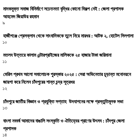
মাদকমুক্ত সমাজ বিনির্মাণে সচেতনতা বৃদ্ধির কোনো বিকল্প নেই : জেলা প্রশাসক
আহমেদ জিয়াউর রহমান
৯
হাজীগঞ্জে প্রেসক্লাব থেকে সাংবাদিককে তুলে নিয়ে মারধর : আটক ২, হোটেল সিলগালা
১০
মতলব উত্তরে কালাম এন্টারপ্রাইজের মালিককে ২৫ হাজার টাকা জরিমানা
১১
মেরিল প্রথম আলো সমালোচক পুরস্কার ২০২৫ : সেরা অভিনেতার চূড়ান্ত মনোনয়নে
জায়গা করে নিলেন চাঁদপুরের শান্ত চন্দ্র সূত্রধর
১২
চাঁদপুরে জাতীয় বিজ্ঞান ও প্রযুক্তি সপ্তাহ উদযাপনের লক্ষে প্রস্তুতিমূলক সভা
১৩
বাংলা নববর্ষ আমাদের বাঙালি সংস্কৃতি ও ঐতিহ্যের প্রাণের উৎসব : চাঁদপুর জেলা
প্রশাসক
১৪