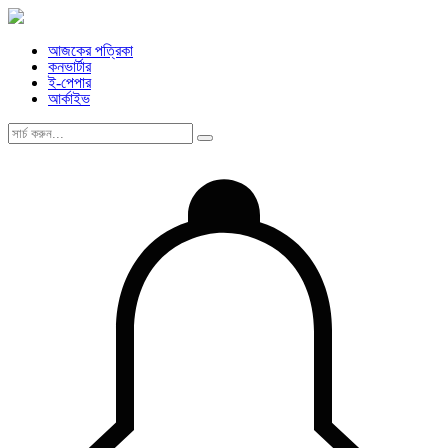
আজকের পত্রিকা
কনভার্টার
ই-পেপার
আর্কাইভ