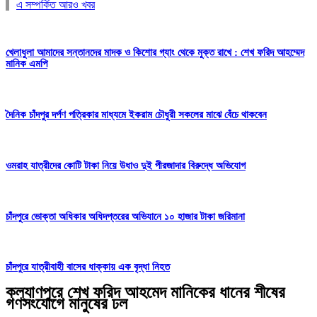
এ সম্পর্কিত আরও খবর
খেলাধুলা আমাদের সন্তানদের মাদক ও কিশোর গ্যাং থেকে মুক্ত রাখে : শেখ ফরিদ আহম্মেদ
মানিক এমপি
দৈনিক চাঁদপুর দর্পণ পত্রিকার মাধ্যমে ইকরাম চৌধুরী সকলের মাঝে বেঁচে থাকবেন
ওমরাহ যাত্রীদের কোটি টাকা নিয়ে উধাও দুই পীরজাদার বিরুদ্ধে অভিযোগ
চাঁদপুরে ভোক্তা অধিকার অধিদপ্তরের অভিযানে ১০ হাজার টাকা জরিমানা
চাঁদপুরে যাত্রীবাহী বাসের ধাক্কায় এক বৃদ্ধা নিহত
কল্যাণপুরে শেখ ফরিদ আহমেদ মানিকের ধানের শীষের
গণসংযোগে মানুষের ঢল