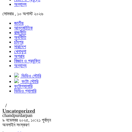
অন্যান্য
সোমবার , ১০ অগাস্ট ২০২৬
জাতীয়
আন্তর্জাতিক
রাজনীতি
অর্থনীতি
চাঁদপুর
সারাদেশ
খেলাধুলা
অপরাধ
বিজ্ঞান ও প্রযুক্তি
অন্যান্য
ভিডিও স্টোরি
ফটো স্টোরি
ফটোগ্যালারি
ভিডিও গ্যালারি
/
Uncategorized
chandpurdarpan
৯ নভেম্বর ২০২৫, ১০:২১ পূর্বাহ্ন
অনলাইন সংস্করণ