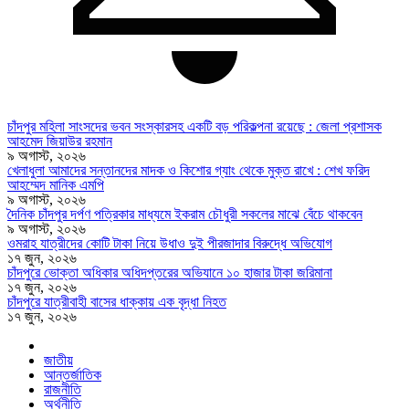
চাঁদপুর মহিলা সাংসদের ভবন সংস্কারসহ একটি বড় পরিকল্পনা রয়েছে : জেলা প্রশাসক
আহমেদ জিয়াউর রহমান
৯ অগাস্ট, ২০২৬
খেলাধুলা আমাদের সন্তানদের মাদক ও কিশোর গ্যাং থেকে মুক্ত রাখে : শেখ ফরিদ
আহম্মেদ মানিক এমপি
৯ অগাস্ট, ২০২৬
দৈনিক চাঁদপুর দর্পণ পত্রিকার মাধ্যমে ইকরাম চৌধুরী সকলের মাঝে বেঁচে থাকবেন
৯ অগাস্ট, ২০২৬
ওমরাহ যাত্রীদের কোটি টাকা নিয়ে উধাও দুই পীরজাদার বিরুদ্ধে অভিযোগ
১৭ জুন, ২০২৬
চাঁদপুরে ভোক্তা অধিকার অধিদপ্তরের অভিযানে ১০ হাজার টাকা জরিমানা
১৭ জুন, ২০২৬
চাঁদপুরে যাত্রীবাহী বাসের ধাক্কায় এক বৃদ্ধা নিহত
১৭ জুন, ২০২৬
জাতীয়
আন্তর্জাতিক
রাজনীতি
অর্থনীতি