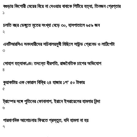
বগুড়ায় কিশোরী মেয়ের বিয়ে না দেওয়ায় বাবাকে পিটিয়ে হত্যা, তিনজন গ্রেপ্তার
১
চলতি বছর ডেঙ্গুতে মৃতের সংখ্যা বেড়ে ৩০, হাসপাতালে ৬৫৯ জন
২
এনটিআরসিএ সনদধারীদের সচিবালয়মুখী মিছিলে সাউন্ড গ্রেনেড ও লাঠিপেটা
৩
সোহাগ হত্যাকাণ্ড: তদন্তে ধীরগতি, রাজনৈতিক চাপের অভিযোগ
৪
কুয়াকাটায় এক কোরাল বিক্রি ২৪ হাজার ১শ’ ৫০ টাকায়
৫
ট্রাম্পের সঙ্গে পুতিনের ফোনালাপ, ইরানে ইসরায়েলের হামলার নিন্দা
৬
পারমাণবিক আলোচনায় ফিরতে প্রস্তুত, যদি হামলা না হয়
৭