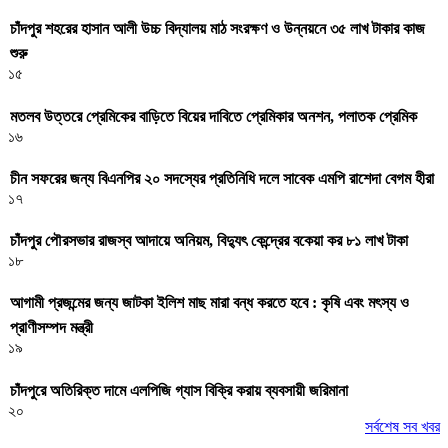
চাঁদপুর শহরের হাসান আলী উচ্চ বিদ্যালয় মাঠ সংরক্ষণ ও উন্নয়নে ৩৫ লাখ টাকার কাজ
শুরু
১৫
মতলব উত্তরে প্রেমিকের বাড়িতে বিয়ের দাবিতে প্রেমিকার অনশন, পলাতক প্রেমিক
১৬
চীন সফরের জন্য বিএনপির ২০ সদস্যের প্রতিনিধি দলে সাবেক এমপি রাশেদা বেগম হীরা
১৭
চাঁদপুর পৌরসভার রাজস্ব আদায়ে অনিয়ম, বিদ্যুৎ কেন্দ্রের বকেয়া কর ৮১ লাখ টাকা
১৮
আগামী প্রজন্মের জন্য জাটকা ইলিশ মাছ মারা বন্ধ করতে হবে : কৃষি এবং মৎস্য ও
প্রাণীসম্পদ মন্ত্রী
১৯
চাঁদপুরে অতিরিক্ত দামে এলপিজি গ্যাস বিক্রি করায় ব্যবসায়ী জরিমানা
২০
সর্বশেষ সব খবর