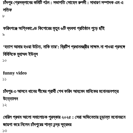
চাঁদপুর প্রেসক্লাবের কমিটি গঠন : সভাপতি সোহেল রুশদী : সাধারণ সম্পাদক এম এ
লতিফ
৮
ফরিদগঞ্জে অগ্নিকাণ্ডে কিশোরের মৃত্যু ৬টি ব্যবসা প্রতিষ্ঠান পুড়ে ছাঁই
৯
‘হতাশ আমার হওয়া উচিত, নাকি তার’: ব্রিটিশ প্রধানমন্ত্রীর সাক্ষাৎ না পাওয়া প্রসঙ্গে
বিবিসিকে মুহাম্মদ ইউনূস
১০
funny video
১১
চাঁদপুর-৩ আসনে ধানের শীষের প্রার্থী শেখ ফরিদ আহমেদ মানিকের মনোনয়নপত্র
উত্তোলন
১২
মেরিল প্রথম আলো সমালোচক পুরস্কার ২০২৫ : সেরা অভিনেতার চূড়ান্ত মনোনয়নে
জায়গা করে নিলেন চাঁদপুরের শান্ত চন্দ্র সূত্রধর
১৩