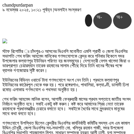
chandpurdarpan
৯ নভেম্বর ২০২৫, ১০:২১ পূর্বাহ্ন
|
অনলাইন সংস্করণ
অ-
অ+
স্টাফ রিপোর্টার ঃ চাঁদপুর-৩ আসনের বিএনপি মনোনীত এমপি প্রার্থী ও জেলা বিএনপির
সভাপতি শেখ ফরিদ আহমেদ মানিকের গণসংযোগকে কেন্দ্র করে শনিবার বিকেলে সদর
উপজেলার কল্যাণপুর ইউনিয়ন পরিণত হয় জনসমুদ্রে। দেশনেত্রী বেগম খালেদা জিয়া ও
ভারপ্রাপ্ত চেয়ারম্যান তারেক রহমানের সালাম পৌঁছে দিয়ে তিনি ধানের শীষের পক্ষে
ব্যাপক গণজোয়ার সৃষ্টি করেন।
ইউনিয়নের বিভিন্ন ওয়ার্ডে টানা গণসংযোগে অংশ নেন তিনি। প্রথমে কল‍্যাণপুর
ইউনিয়নের কাঠেরপুল থেকে শুরু হয়। পরে রঙ্গেরগাও, পাথালিয়া, কল‍্যাণ্দী, ডাসাদী ঢিলা
রমোড় এলাকায় গণসংযোগ ও পথসভা অনুষ্ঠিত হয়।
শেখ ফরিদ আহমেদ মানিক বলেন, আগামী ফেব্রুয়ারী মাসের প্রথম সপ্তাহে জাতীয় সংসদ
নির্বাচন অনুষ্ঠিত হবে। সবাই একটু কষ্ট করুন। কষ্ট করে আমাদের প্রিয় নেতা তারেক
রহমানকে প্রধানমন্ত্রীর চেয়ারে বসাতে হবে। সবাইকে ধৈর্যের সাথে সুন্দরভাবে মানুষের
সাথে কথা বলতে হবে।
গণসংযোগে উপস্থিত ছিলেন কেন্দ্রীয় বিএনপির কার্যনির্বাহী কমিটির সদস্য এস এম কামাল
উদ্দিন চৌধুরী, জেলা বিএনপির সহ-সভাপতি মো. খলিলুর রহমান গাজী, সদর উপজেলা
বিএনপির সভাপতি শাহজালাল মিশন, সাধারণ সম্পাদক হযরত আলী ঢালী, যুগ্ম সম্পাদক