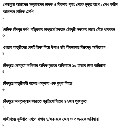
খেলাধুলা আমাদের সন্তানদের মাদক ও কিশোর গ্যাং থেকে মুক্ত রাখে : শেখ ফরিদ
আহম্মেদ মানিক এমপি
২
দৈনিক চাঁদপুর দর্পণ পত্রিকার মাধ্যমে ইকরাম চৌধুরী সকলের মাঝে বেঁচে থাকবেন
৩
ওমরাহ যাত্রীদের কোটি টাকা নিয়ে উধাও দুই পীরজাদার বিরুদ্ধে অভিযোগ
৪
চাঁদপুরে ভোক্তা অধিকার অধিদপ্তরের অভিযানে ১০ হাজার টাকা জরিমানা
৫
চাঁদপুরে যাত্রীবাহী বাসের ধাক্কায় এক বৃদ্ধা নিহত
৬
চাঁদপুরে আন্তক্লাব কারাতে প্রতিযোগিতায় ৪২জন পুরস্কৃত
৭
হাজীগঞ্জে ফুটপাত দখলে রাখায় দু’হকারকে জেল ও ৩ জনকে জরিমানা
৮