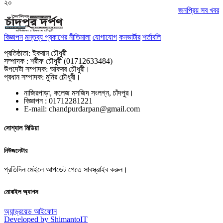
২০
জনপ্রিয় সব খবর
বিজ্ঞাপন
মন্তব্য প্রকাশের নীতিমালা
যোগাযোগ
কনভার্টার
শর্তাবলি
প্রতিষ্ঠাতা: ইকরাম চৌধুরী
সম্পাদক : শরীফ চৌধুরী (01712633484)
উপদেষ্টা সম্পাদক: আকবর চৌধুরী।
প্রধান সম্পাদক: মুনির চৌধুরী।
নাজিরপাড়া, কলেজ মসজিদ সংলগ্ন, চাঁদপুর।
‎বিজ্ঞাপন : 01712281221
‎E-mail: chandpurdarpan@gmail.com
সোশ্যাল মিডিয়া
নিউজলেটার
প্রতিদিন মেইলে আপডেট পেতে সাবস্ক্রাইব করুন।
মোবাইল অ্যাপস
অ্যান্ড্রয়েড
আইফোন
Developed by ShimantoIT