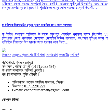
এইদেশে কোন ধরনের সাম্প্রদায়িকতা নেই। আজকে দূুর্গাপূজা উদযাপিত হতে যাচ্ছে
চাঁদপুর জেলার প্রতিটি মন্ডপে। পূজারীদের মধ্যে কোন ধরনের উদ্বেগ উৎকন্ঠা…
মা ইলিশকে নিরাপদে ডিম ছাড়ার সুযোগ করে দিতে হবে : জেলা প্রশাসক
মা ইলিশ সংরক্ষণ অভিযান উপলক্ষে চাঁদপুরে একাধিক পথসভা স্টাফ রিপোর্টার ঃ
চাঁদপুরের জেলা প্রশাসক মোহাম্মদ মোহসীন উদ্দিন বলেছেন, উৎপাদন বৃদ্ধির জন্য মা
ইলিশকে নিরাপদে ডিম ছাড়ার জন্য সুযোগ করে দিতে…
বিজ্ঞাপন
মন্তব্য প্রকাশের নীতিমালা
যোগাযোগ
কনভার্টার
শর্তাবলি
প্রতিষ্ঠাতা: ইকরাম চৌধুরী
সম্পাদক : শরীফ চৌধুরী (01712633484)
উপদেষ্টা সম্পাদক: আকবর চৌধুরী।
প্রধান সম্পাদক: মুনির চৌধুরী।
নাজিরপাড়া, কলেজ মসজিদ সংলগ্ন, চাঁদপুর।
‎বিজ্ঞাপন : 01712281221
‎E-mail: chandpurdarpan@gmail.com
সোশ্যাল মিডিয়া