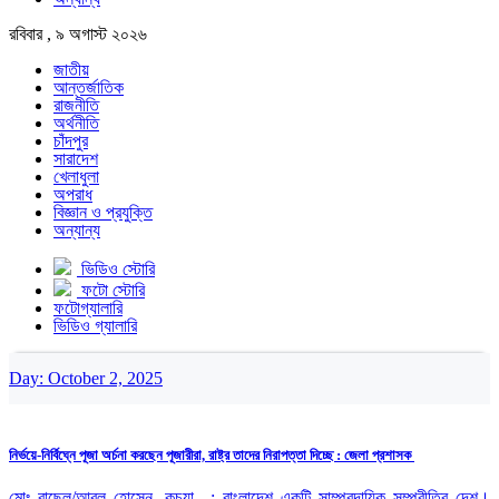
রবিবার , ৯ অগাস্ট ২০২৬
জাতীয়
আন্তর্জাতিক
রাজনীতি
অর্থনীতি
চাঁদপুর
সারাদেশ
খেলাধুলা
অপরাধ
বিজ্ঞান ও প্রযুক্তি
অন্যান্য
ভিডিও স্টোরি
ফটো স্টোরি
ফটোগ্যালারি
ভিডিও গ্যালারি
Day:
October 2, 2025
নির্ভয়ে-নির্বিঘ্নে পূজা অর্চনা করছেন পূজারীরা, রাষ্ট্র তাদের নিরাপত্তা দিচ্ছে : জেলা প্রশাসক
মোঃ রাছেল/আবুল হোসেন, কচুয়া : বাংলাদেশ একটি সাম্প্রদায়িক সম্প্রীতির দেশ।