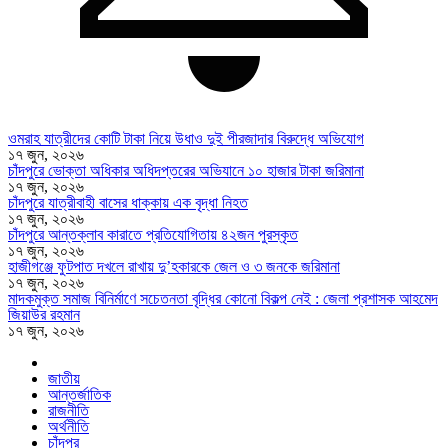
ওমরাহ যাত্রীদের কোটি টাকা নিয়ে উধাও দুই পীরজাদার বিরুদ্ধে অভিযোগ
১৭ জুন, ২০২৬
চাঁদপুরে ভোক্তা অধিকার অধিদপ্তরের অভিযানে ১০ হাজার টাকা জরিমানা
১৭ জুন, ২০২৬
চাঁদপুরে যাত্রীবাহী বাসের ধাক্কায় এক বৃদ্ধা নিহত
১৭ জুন, ২০২৬
চাঁদপুরে আন্তক্লাব কারাতে প্রতিযোগিতায় ৪২জন পুরস্কৃত
১৭ জুন, ২০২৬
হাজীগঞ্জে ফুটপাত দখলে রাখায় দু’হকারকে জেল ও ৩ জনকে জরিমানা
১৭ জুন, ২০২৬
মাদকমুক্ত সমাজ বিনির্মাণে সচেতনতা বৃদ্ধির কোনো বিকল্প নেই : জেলা প্রশাসক আহমেদ
জিয়াউর রহমান
১৭ জুন, ২০২৬
জাতীয়
আন্তর্জাতিক
রাজনীতি
অর্থনীতি
চাঁদপুর