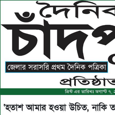
প্রিন্ট এর তারিখঃ অগাস্ট 
‘হতাশ আমার হওয়া উচিত, নাকি তার’: ব