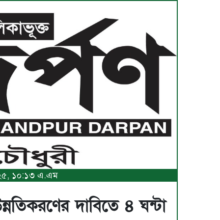
২০২৫, ১০:১৩ এ.এম
ন্নতিকরণের দাবিতে ৪ ঘন্টা