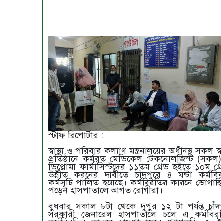
স্টাফ রিপোর্টার :
স্বাস্থ্য ও পরিবার কল্যাণ মন্ত্রনালয়ের অধীনস্থ সকল স্বাস
প্রতিষ্ঠানে কর্মরত মেডিকেল টেকনোলজিস্ট (সকল
ডিপ্লোমা ফার্মাসিস্টদের ১১তম গ্রেড হইতে ১০ম গ্র
উন্নীত করনের দাবীতে চাঁদপুরে ৪ ঘন্টা কর্মবি
কর্মসূচি পালিত হয়েছে। কর্মবিরতির কারনে ভোগান্ত
পড়েন হাসপাতালে আগত রোগীরা।
বুধবার সকাল ৮টা থেকে দুপুর ১২ টা পর্যন্ত চাঁদ
সরকারী জেনারেল হাসপাতালে চলে এ কর্মবির