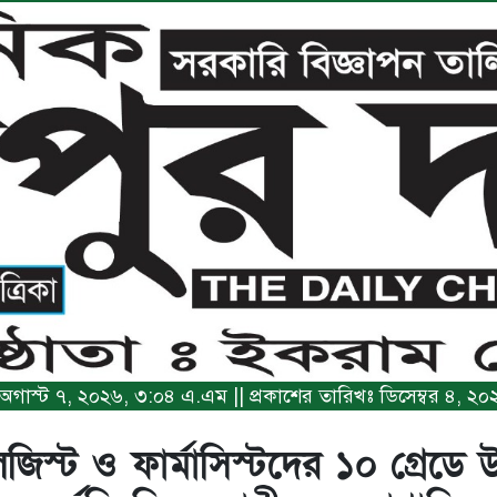
খঃ অগাস্ট ৭, ২০২৬, ৩:০৪ এ.এম || প্রকাশের তারিখঃ ডিসেম্বর ৪, 
িস্ট ও ফার্মাসিস্টদের ১০ গ্রেডে উ