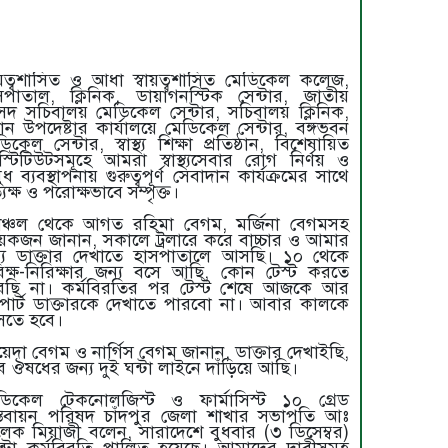
বায়ত্বশাসিত ও আধা স্বায়ত্বশাসিত মেডিকেল কলেজ,
সপাতাল, ক্লিনিক, ডায়াগনস্টিক সেন্টার, জাতীয়
সদ সচিবালয় মেডিকেল সেন্টার, সচিবালয় ক্লিনিক,
ধান উপদেষ্টার কার্যালয়ে মেডিকেল সেন্টার, বঙ্গভবন
িকেল সেন্টার, স্বাস্থ্য শিক্ষা প্রতিষ্ঠান, বিশেষায়িত
স্টিটিউটসমূহে আমরা স্বাস্থ্যসেবার রোগ নির্ণয় ও
ধ ব্যবস্থাপনায় গুরুত্বপূর্ণ সেবাদান কার্যক্রমের সাথে
ত্যক্ষ ও পরোক্ষভাবে সম্পৃক্ত।
াঞ্চল থেকে আগত রহিমা বেগম, মর্জিনা বেগমসহ
েকজন জানান, সকালে ট্রলারে করে বাচ্চার ও আমার
্য ডাক্তার দেখাতে হাসপাতালে আসছি। ১০ থেকে
িক্ষ-নিরিক্ষার জন্য বসে আছি, কোন টেস্ট করতে
রছি না। কর্মবিরতির পর টেস্ট শেষে আজকে আর
পোর্ট ডাক্তারকে দেখাতে পারবো না। আবার কালকে
তে হবে।
য়েদা বেগম ও নার্গিস বেগম জানান, ডাক্তার দেখাইছি,
ে ঔষধের জন্য দুই ঘন্টা লাইনে দাঁড়িয়ে আছি।
ডিকেল টেকনোলজিস্ট ও ফার্মাসিস্ট ১০ গ্রেড
স্তবায়ন পরিষদ চাঁদপুর জেলা শাখার সভাপতি আঃ
লেক মিয়াজী বলেন, সারাদেশে বুধবার (৩ ডিসেম্বর)
ন্টা কর্মবিরতি পালিত হয়েছে। আমাদের দাবীসমূহ