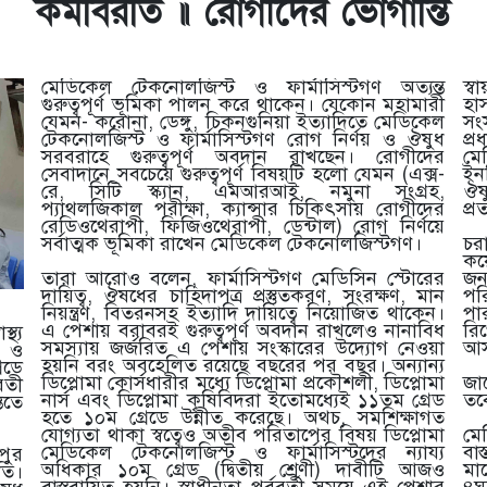
কর্মবিরতি ॥ রোগীদের ভোগান্তি
মেডিকেল টেকনোলজিস্ট ও ফার্মাসিস্টগণ অত্যন্ত
স্
গুরুত্বপূর্ণ ভূমিকা পালন করে থাকেন। যেকোন মহামারী
হা
যেমন- করোনা, ডেঙ্গু, চিকনগুনিয়া ইত্যাদিতে মেডিকেল
সং
টেকনোলজিস্ট ও ফার্মাসিস্টগণ রোগ নির্ণয় ও ঔষুধ
প্র
সরবরাহে গুরুত্বপূর্ণ অবদান রাখছেন। রোগীদের
মেড
সেবাদানে সবচেয়ে গুরুত্বপূর্ণ বিষয়টি হলো যেমন (এক্স-
ইন
রে, সিটি স্ক্যান, এমআরআই, নমুনা সংগ্রহ,
ঔষু
প্যাথলজিকাল পরীক্ষা, ক্যান্সার চিকিৎসায় রোগীদের
প্র
রেডিওথেরাপী, ফিজিওথেরাপী, ডেন্টাল) রোগ নির্ণয়ে
সর্বাত্মক ভূমিকা রাখেন মেডিকেল টেকনোলজিস্টগণ।
চর
কয়
তারা আরোও বলেন, ফার্মাসিস্টগণ মেডিসিন স্টোরের
জন
দায়িত্ব, ঔষধের চাহিদাপত্র প্রস্তুতকরণ, সংরক্ষণ, মান
পর
নিয়ন্ত্রণ, বিতরনসহ ইত্যাদি দায়িত্বে নিয়োজিত থাকেন।
পা
এ পেশায় বরাবরই গুরুত্বপূর্ণ অবদান রাখলেও নানাবিধ
রি
্থ্য
সমস্যায় জর্জরিত এ পেশায় সংস্কারের উদ্যোগ নেওয়া
আস
) ও
হয়নি বরং অবহেলিত রয়েছে বছরের পর বছর। অন্যান্য
েডে
ডিপ্লোমা কোর্সধারীর মধ্যে ডিপ্লোমা প্রকৌশলী, ডিপ্লোমা
জা
রতী
নার্স এবং ডিপ্লোমা কৃষিবিদরা ইতোমধ্যেই ১১তম গ্রেড
তব
িতে
হতে ১০ম গ্রেডে উন্নীত করেছে। অথচ, সমশিক্ষাগত
যোগ্যতা থাকা স্বত্বেও অতীব পরিতাপের বিষয় ডিপ্লোমা
মে
মেডিকেল টেকনোলজিস্ট ও ফার্মাসিস্টদের ন্যায্য
বা
পুর
অধিকার ১০ম গ্রেড (দ্বিতীয় শ্রেণী) দাবীটি আজও
মা
তি।
বাস্তবায়িত হয়নি। স্বাধীনতা পূর্ববর্তী সময়ে এই পেশার
৪ঘ